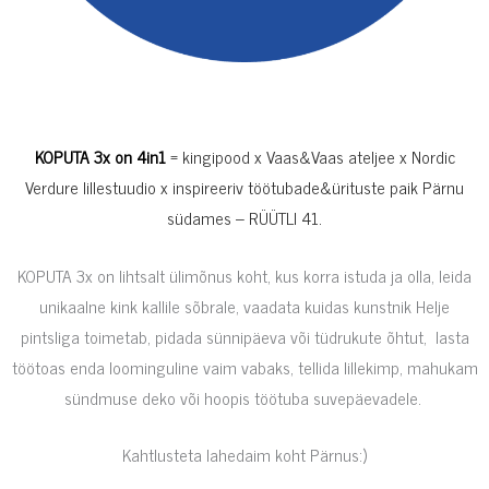
KOPUTA 3x on 4in1
= kingipood x Vaas&Vaas ateljee x Nordic
Verdure lillestuudio x inspireeriv töötubade&ürituste paik Pärnu
südames – RÜÜTLI 41.
KOPUTA 3x on lihtsalt ülimõnus koht, kus korra istuda ja olla, leida
unikaalne kink kallile sõbrale, vaadata kuidas kunstnik Helje
pintsliga toimetab, pidada sünnipäeva või tüdrukute õhtut, lasta
töötoas enda loominguline vaim vabaks, tellida lillekimp, mahukam
sündmuse deko või hoopis töötuba suvepäevadele.
Kahtlusteta lahedaim koht Pärnus:)