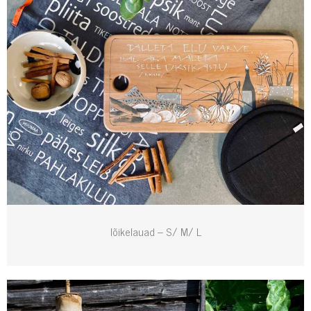
lõikelauad – S/ M/ L