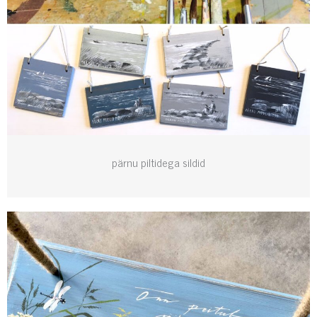
pärnu piltidega sildid