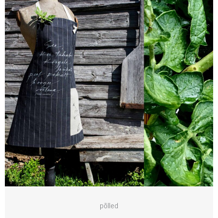
põlled