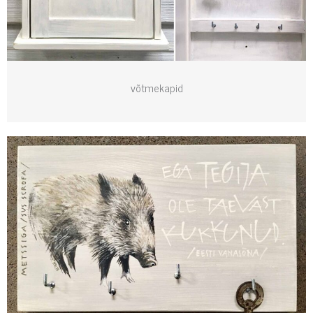
võtmekapid