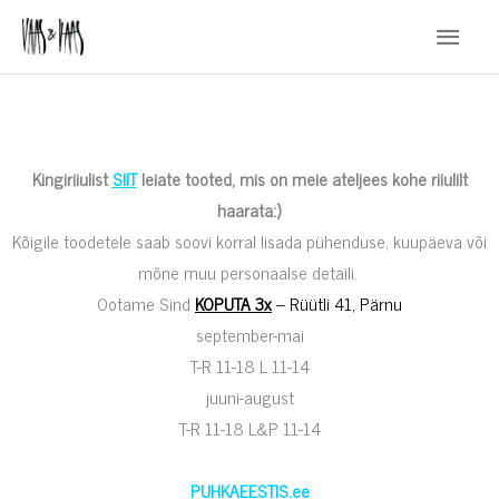
Skip
Main
to
Menu
content
Kingiriiulist
SIIT
leiate tooted, mis on meie ateljees kohe riiulilt
haarata:)
Kõigile toodetele saab soovi korral lisada pühenduse, kuupäeva või
mõne muu personaalse detaili.
Ootame Sind
KOPUTA 3x
–
Rüütli 41, Pärnu
september-mai
T-R 11-18 L 11-14
juuni-august
T-R 11-18 L&P 11-14
PUHKAEESTIS.ee