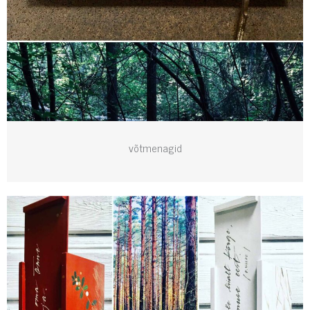
võtmenagid