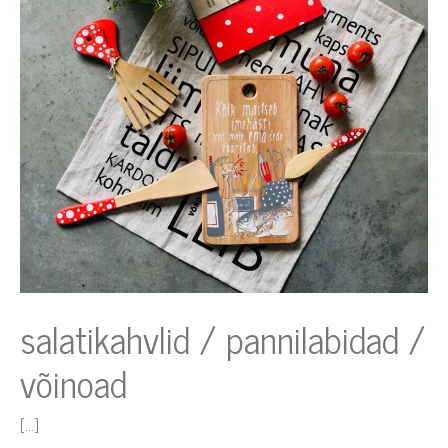
võinoad
salatikahvlid / pannilabidad /
võinoad
[…]