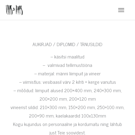
Skip
Main
to
Menu
content
AUKIRJAD / DIPLOMID / TÄNUSILDID
– käsitsi maalitud
– valmivad tellimustööna
– materjal: männi liimpuit ja vineer
– viimistlus: vesibaasil värv 2 kihti + kerge vanutus
– mõõdud: liimpuit alused 200×400 mm, 240×300 mm,
200×200 mm, 200×120 mm
vineerist sildid: 210×300 mm, 150×200 mm, 250×100 mm,
200×90 mm, kaelakaardid 100x130mm
Kogu kujundus on personaalne ja kordumatu ning lähtub
just Teie soovidest.