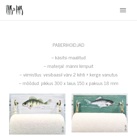
Skip
Main
to
Menu
content
PABERIHOIDJAD
– käsitsi maalitud
– materjal: männi liimpuit
– viimistlus: vesibaasil värv 2 kihti + kerge vanutus
– mõõdud: pikkus 300 x laius 150 x paksus 18 mm