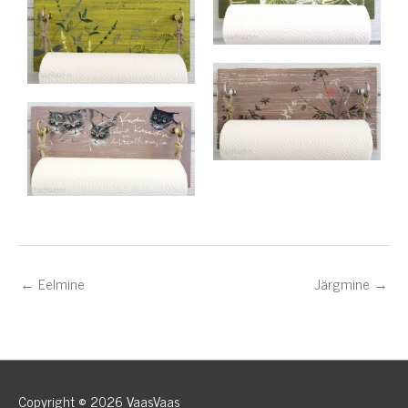
←
Eelmine
Järgmine
→
Copyright © 2026
VaasVaas