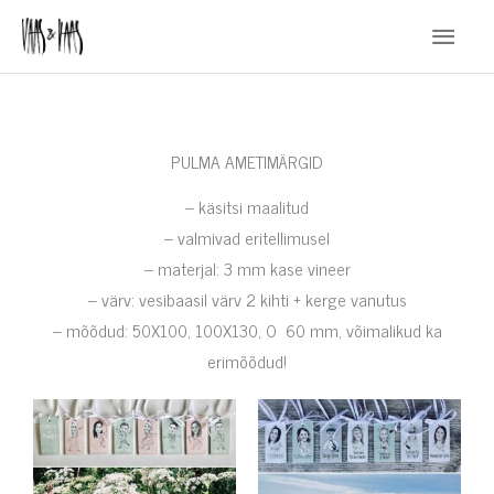
Skip
Main
to
Menu
content
PULMA AMETIMÄRGID
– käsitsi maalitud
– valmivad eritellimusel
– materjal: 3 mm kase vineer
– värv: vesibaasil värv 2 kihti + kerge vanutus
– mõõdud: 50X100, 100X130, O 60 mm, võimalikud ka
erimõõdud!