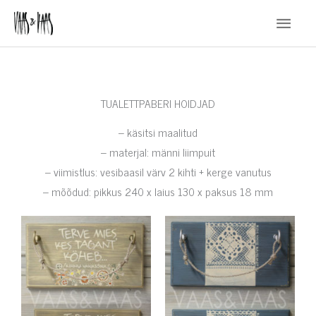
Skip
Main
to
Menu
content
TUALETTPABERI HOIDJAD
– käsitsi maalitud
– materjal: männi liimpuit
– viimistlus: vesibaasil värv 2 kihti + kerge vanutus
– mõõdud: pikkus 240 x laius 130 x paksus 18 mm