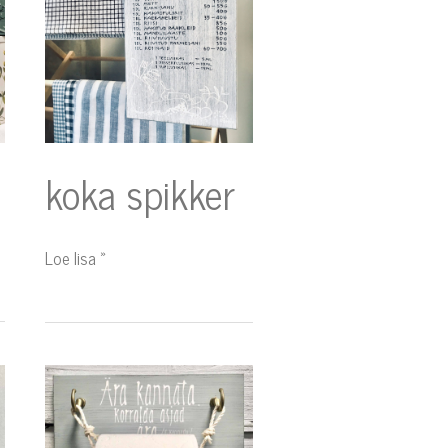
koka spikker
Loe lisa »
tualettpaberi
hoidjad