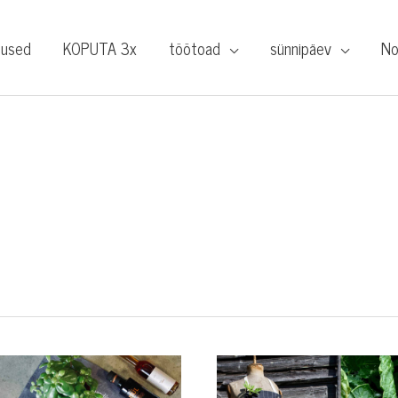
tused
KOPUTA 3x
töötoad
sünnipäev
No
lõikelauad
põlled
–