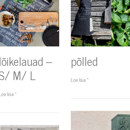
S/
M/
L
lõikelauad –
põlled
S/ M/ L
Loe lisa »
Loe lisa »
karbid
paberihoidjad