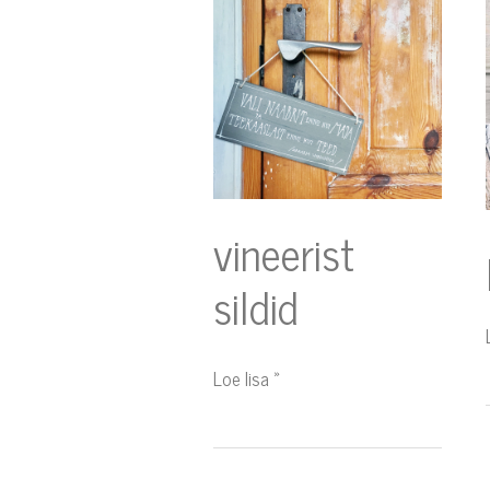
sildid
vineerist
sildid
Loe lisa »