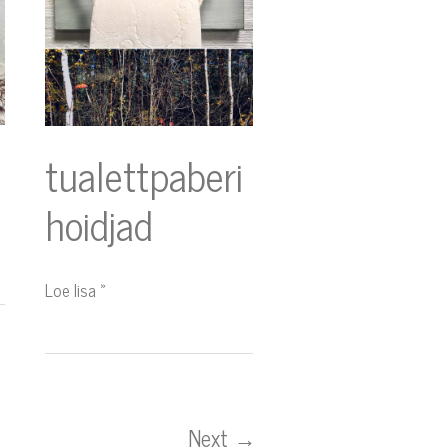
tualettpaberi
hoidjad
Loe lisa »
Next
→