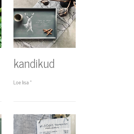
kandikud
Loe lisa »
koka
spikker