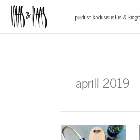
Skip
to
puidust kodusisustus & kingi
content
aprill 2019
kalaliuad