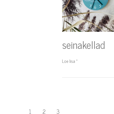
seinakellad
Loe lisa »
1
2
3