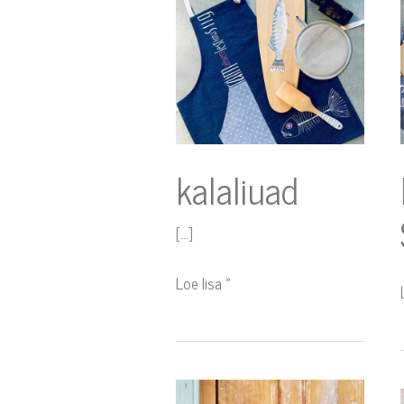
kalaliuad
[…]
Loe lisa »
vineerist