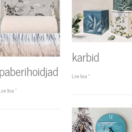
karbid
paberihoidjad
Loe lisa »
Loe lisa »
seinakellad